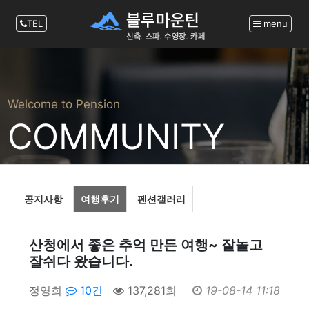
TEL
menu
Welcome to Pension
COMMUNITY
공지사항
여행후기
펜션갤러리
산청에서 좋은 추억 만든 여행~ 잘놀고
잘쉬다 왔습니다.
정영희
10건
137,281회
19-08-14 11:18